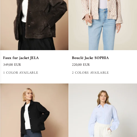
Faux
Bouclé
Faux fur jacket JELA
Bouclé Jacke SOPHIA
fur
Jacke
349,00 EUR
220,00 EUR
jacket
SOPHIA
JELA
1 COLOR AVAILABLE
2 COLORS AVAILABLE