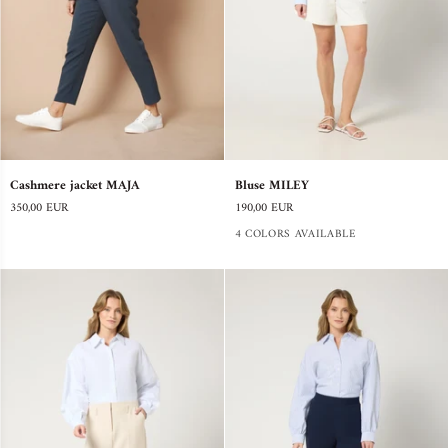
Cashmere
Bluse
Cashmere jacket MAJA
Bluse MILEY
jacket
MILEY
350,00 EUR
190,00 EUR
MAJA
4 COLORS AVAILABLE