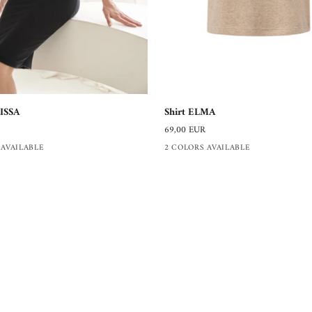
Shirt
LISSA
Shirt ELMA
ELMA
69,00 EUR
 AVAILABLE
2 COLORS AVAILABLE
+1
SERVICE