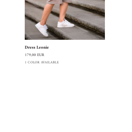
Dress
Dress Leonie
Leonie
179,00 EUR
1 COLOR AVAILABLE
ABOUT US