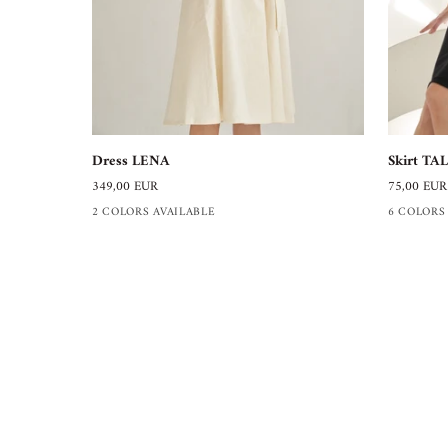
Dress
Skirt
Dress LENA
Skirt TA
LENA
TALISSA
349,00 EUR
75,00 EUR
2 COLORS AVAILABLE
6 COLORS
BELLASOR
Modelabel aus Hamburg