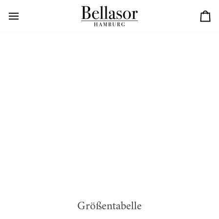
Skip
to
Car
content
Größentabelle