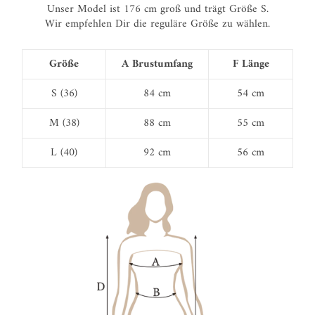
Unser Model ist 176 cm groß und trägt Größe S.
Wir empfehlen Dir die reguläre Größe zu wählen.
Größe
A Brustumfang
F Länge
S (36)
84 cm
54 cm
M (38)
88 cm
55 cm
L (40)
92 cm
56 cm