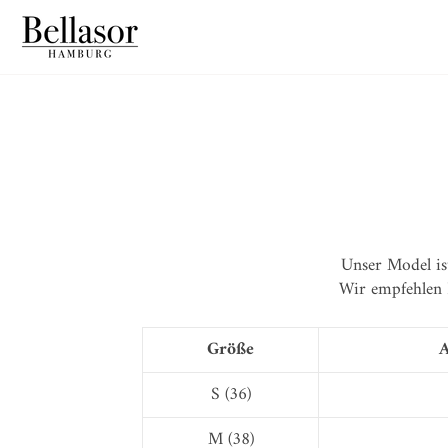
Direkt
zum
Inhalt
Unser Model is
Wir empfehlen 
Größe
A
S (36)
M (38)