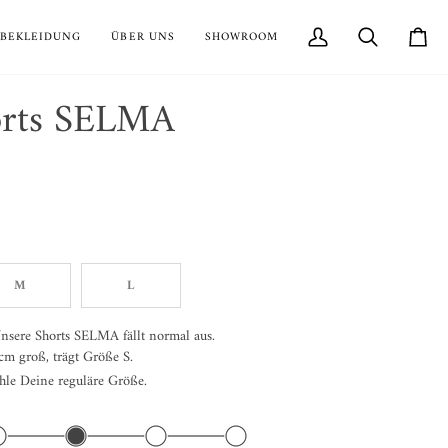
BEKLEIDUNG
ÜBER UNS
SHOWROOM
Mein
Suchen
Einkau
Account
orts SELMA
R
M
L
nsere Shorts SELMA fällt normal aus.
m groß, trägt Größe S.
le Deine reguläre Größe.