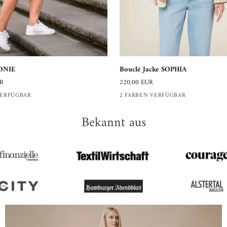
Bouclé
EONIE
Bouclé Jacke SOPHIA
Jacke
UR
220,00 EUR
SOPHIA
VERFÜGBAR
2 FARBEN VERFÜGBAR
Bekannt aus