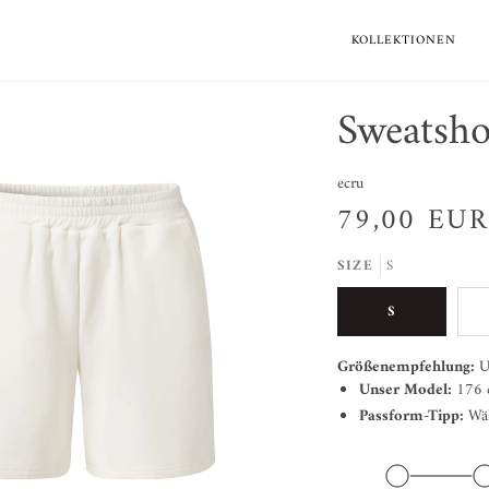
KOLLEKTIONEN
Sweatsh
ecru
79,00 EU
SIZE
S
S
Größenempfehlung:
U
Unser Model:
176 c
Passform-Tipp:
Wäh