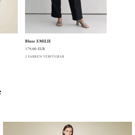
Blusenkleid
Bluse
Blusenkle
Bluse EMILIE
LARA
EMILIE
240,00 EUR
179,00 EUR
2 FARBEN 
2 FARBEN VERFÜGBAR