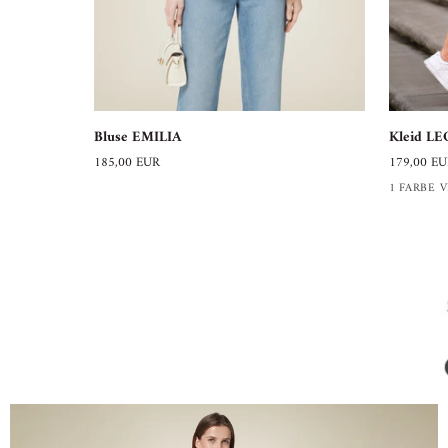
Kleid
Bluse
Kleid L
Bluse EMILIA
LEONIE
EMILIA
179,00 E
185,00 EUR
1 FARBE 