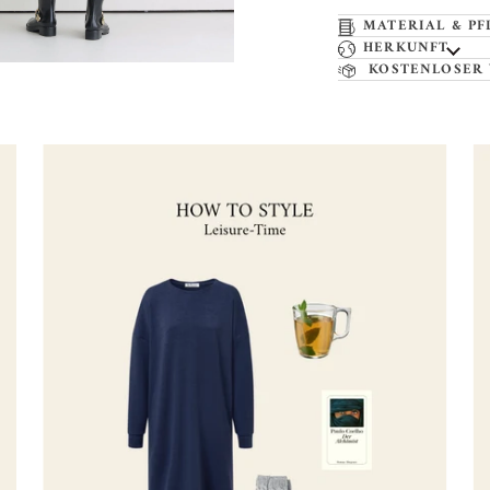
MATERIAL & PF
HERKUNFT
KOSTENLOSER
Zoomen
Zo