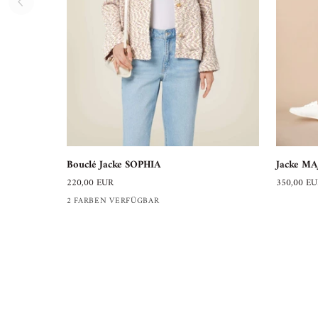
Bouclé
Jacke
Bouclé Jacke SOPHIA
Jacke MA
Jacke
MAJA
220,00 EUR
350,00 E
SOPHIA
aus
2 FARBEN VERFÜGBAR
Wolle
und
Kaschmir