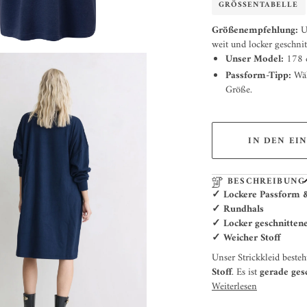
GRÖSSENTABELLE
Größenempfehlung:
U
weit und locker geschnit
Unser Model:
178 c
Passform-Tipp:
Wäh
Größe.
IN DEN EI
BESCHREIBUNG
✓ Lockere Passform &
✓
Rundhals
✓
Locker geschnitten
✓
Weicher Stoff
Unser Strickkleid beste
Stoff
. Es ist
gerade ges
Weiterlesen