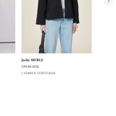
Jacke
Steppjacke
Jacke MERLE
Steppjack
MERLE
COCO
299,00 EUR
279,00 EUR
3 FARBEN VERFÜGBAR