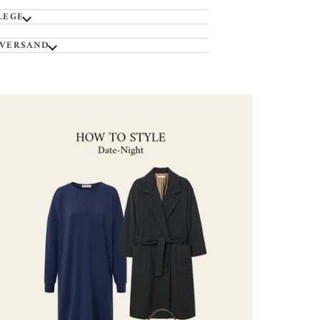
LEGE
 VERSAND
omen