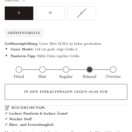
GRÖSSE
S
VARIANTE
S
M
L
AUSVERKAUFT
ODER
NICHT
GRÖSSENTABELLE
VERFÜGBAR
Größenempfehlung:
Unser Shirt ELMA ist locker geschnitten.
Unser Model:
168 cm groß, trägt Größe S.
Passform-Tipp:
Wähle Deine reguläre Größe.
IN DEN EINKAUFSWAGEN LEGEN
•
69,00 EUR
BESCHREIBUNG
✓ Lockere Passform & lockere Ärmel
✓ Weicher Stoff
✓ Büro- und Freizeittauglich