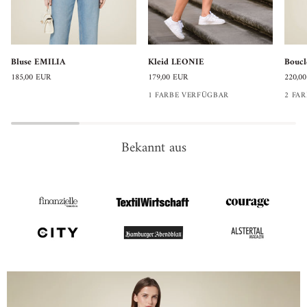
Kleid
Bluse
Boucl
Kleid LEONIE
Bluse EMILIA
Boucl
LEONIE
EMILIA
Jacke
179,00 EUR
185,00 EUR
220,0
SOPH
1 FARBE VERFÜGBAR
2 FA
Bekannt aus