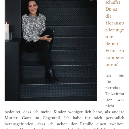
schaffst
Du es
die
Herausfo
rderunge
n in
deiner
Firma zu
kompens
ieren?
Ich bin
die
perfekte
Teilzeitmu
tter – was
nicht
bedeutet, dass ich meine Kinder weniger lieb habe, als andere
Mütter. Ganz im Gegenteil. Ich habe für mich persönlich
herausgefunden, dass ich neben der Familie einen zweiten,