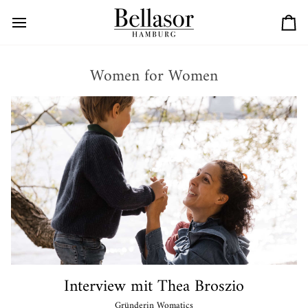
Direkt
zum
Ein
Inhalt
Women for Women
Interview mit Thea Broszio
Gründerin Womatics