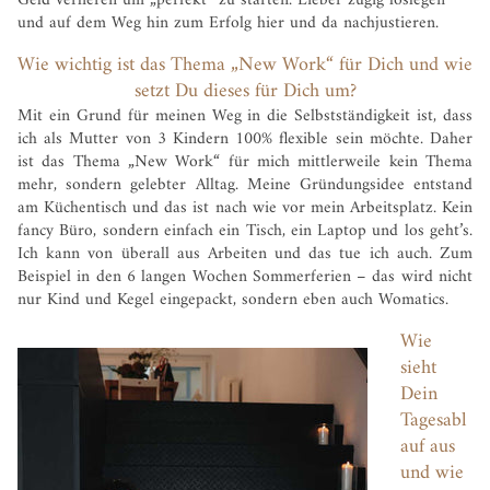
Geld verlieren um „perfekt“ zu starten. Lieber zügig loslegen
und auf dem Weg hin zum Erfolg hier und da nachjustieren.
Wie wichtig ist das Thema „New Work“ für Dich und wie
setzt Du dieses für Dich um?
Mit ein Grund für meinen Weg in die Selbstständigkeit ist, dass
ich als Mutter von 3 Kindern 100% flexible sein möchte. Daher
ist das Thema „New Work“ für mich mittlerweile kein Thema
mehr, sondern gelebter Alltag. Meine Gründungsidee entstand
am Küchentisch und das ist nach wie vor mein Arbeitsplatz. Kein
fancy Büro, sondern einfach ein Tisch, ein Laptop und los geht’s.
Ich kann von überall aus Arbeiten und das tue ich auch. Zum
Beispiel in den 6 langen Wochen Sommerferien – das wird nicht
nur Kind und Kegel eingepackt, sondern eben auch Womatics.
Wie
sieht
Dein
Tagesabl
auf aus
und wie